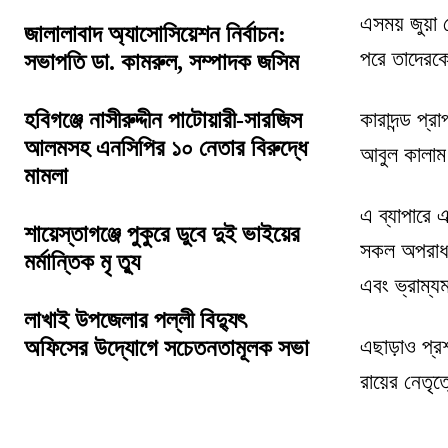
এসময় জুয়া 
জালালাবাদ অ্যাসোসিয়েশন নির্বাচন:
পরে তাদেরকে
সভাপতি ডা. কামরুল, সম্পাদক জসিম
কারাদন্ড প্
হবিগঞ্জে নাসীরুদ্দীন পাটোয়ারী-সারজিস
আলমসহ এনসিপির ১০ নেতার বিরুদ্ধে
আবুল কালাম 
মামলা
এ ব্যাপারে 
শায়েস্তাগঞ্জে পুকুরে ডুবে দুই ভাইয়ের
সকল অপরাধ 
মর্মান্তিক মৃ ত্যু
এবং ভ্রাম্য
লাখাই উপজেলার পল্লী বিদ্যুৎ
এছাড়াও প্র
অফিসের উদ্যোগে সচেতনতামূলক সভা
রায়ের নেতৃত