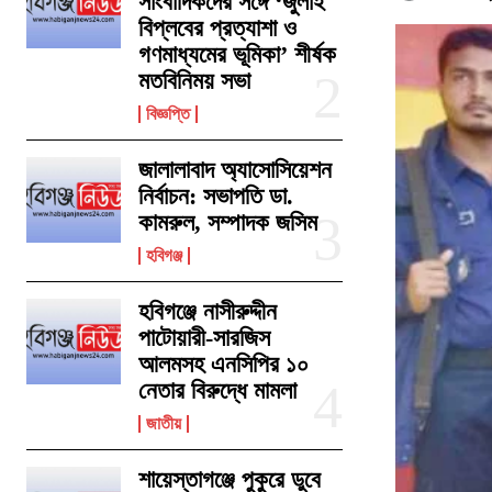
সাংবাদিকদের সঙ্গে ‘জুলাই
বিপ্লবের প্রত্যাশা ও
গণমাধ্যমের ভূমিকা’ শীর্ষক
মতবিনিময় সভা
বিজ্ঞপ্তি
জালালাবাদ অ্যাসোসিয়েশন
নির্বাচন: সভাপতি ডা.
কামরুল, সম্পাদক জসিম
হবিগঞ্জ
হবিগঞ্জে নাসীরুদ্দীন
পাটোয়ারী-সারজিস
আলমসহ এনসিপির ১০
নেতার বিরুদ্ধে মামলা
জাতীয়
শায়েস্তাগঞ্জে পুকুরে ডুবে