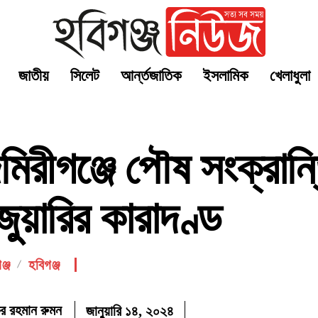
জাতীয়
সিলেট
আর্ন্তজাতিক
ইসলামিক
খেলাধুলা
রীগঞ্জে পৌষ সংক্রান্ত
জুয়ারির কারাদণ্ড
্জ
হবিগঞ্জ
র রহমান রুমন
জানুয়ারি ১৪, ২০২৪