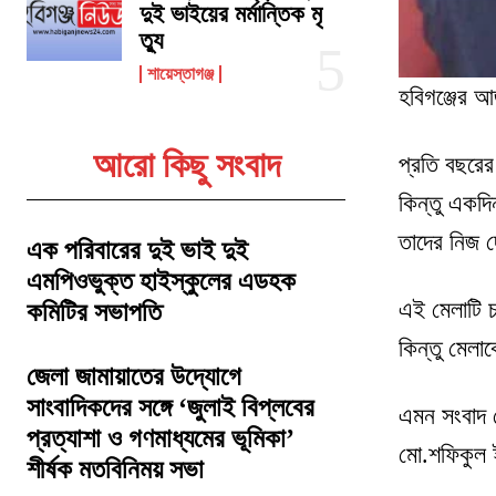
দুই ভাইয়ের মর্মান্তিক মৃ
ত্যু
শায়েস্তাগঞ্জ
হবিগঞ্জের আ
আরো কিছু সংবাদ
প্রতি বছরের
কিন্তু একদি
তাদের নিজ
এক পরিবারের দুই ভাই দুই
এমপিওভুক্ত হাইস্কুলের এডহক
এই মেলাটি চ
কমিটির সভাপতি
কিন্তু মেলা
জেলা জামায়াতের উদ্যোগে
সাংবাদিকদের সঙ্গে ‘জুলাই বিপ্লবের
এমন সংবাদ প
প্রত্যাশা ও গণমাধ্যমের ভূমিকা’
মো.শফিকুল 
শীর্ষক মতবিনিময় সভা