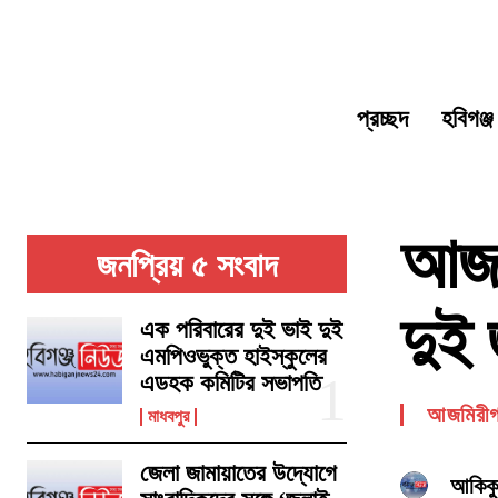
প্রচ্ছদ
হবিগঞ্জ
আজমি
জনপ্রিয় ৫ সংবাদ
দুই 
এক পরিবারের দুই ভাই দুই
এমপিওভুক্ত হাইস্কুলের
এডহক কমিটির সভাপতি
আজমিরীগঞ
মাধবপুর
জেলা জামায়াতের উদ্যোগে
আকিকু