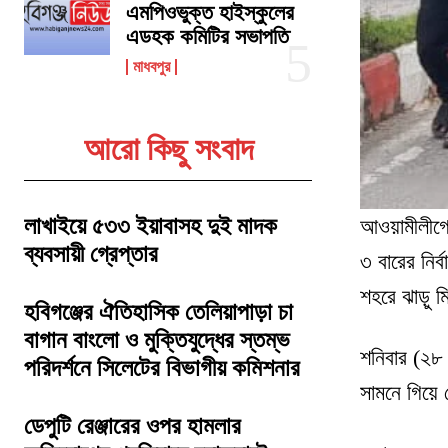
এমপিওভুক্ত হাইস্কুলের
এডহক কমিটির সভাপতি
মাধবপুর
আরো কিছু সংবাদ
লাখাইয়ে ৫৩৩ ইয়াবাসহ দুই মাদক
আওয়ামীলীগের
ব্যবসায়ী গ্রেপ্তার
৩ বারের নির
শহরে ঝাড়ু 
হবিগঞ্জের ঐতিহাসিক তেলিয়াপাড়া চা
বাগান বাংলো ও মুক্তিযুদ্ধের স্তম্ভ
শনিবার (২৮ 
পরিদর্শনে সিলেটের বিভাগীয় কমিশনার
সামনে গিয়ে
ডেপুটি রেঞ্জারের ওপর হামলার