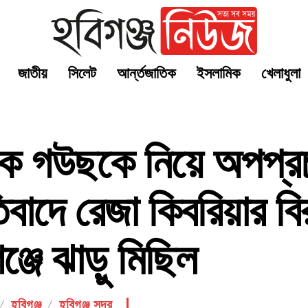
জাতীয়
সিলেট
আর্ন্তজাতিক
ইসলামিক
খেলাধুলা
কে গউছকে নিয়ে অপপ্রচ
িবাদে রেজা কিবরিয়ার বির
ঞ্জে ঝাড়ু মিছিল
হবিগঞ্জ
হবিগঞ্জ সদর