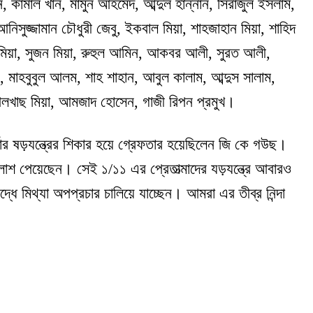
ন, কামাল খান, মামুন আহমেদ, আব্দুল হান্নান, সিরাজুল ইসলাম,
জ্জামান চৌধুরী জেবু, ইকবাল মিয়া, শাহজাহান মিয়া, শাহিদ
ম মিয়া, সুজন মিয়া, রুহুল আমিন, আকবর আলী, সুরত আলী,
 মাহবুবুল আলম, শাহ শাহান, আবুল কালাম, আব্দুস সালাম,
 আলখাছ মিয়া, আমজাদ হোসেন, গাজী রিপন প্রমুখ।
ার ষড়যন্ত্রের শিকার হয়ে গ্রেফতার হয়েছিলেন জি কে গউছ।
লাশ পেয়েছেন। সেই ১/১১ এর প্রেতাত্মাদের যড়যন্ত্রে আবারও
ধে মিথ্যা অপপ্রচার চালিয়ে যাচ্ছেন। আমরা এর তীব্র নিন্দা