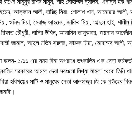
য রাখেন মামুনুর রশিদ মামুন, শাহ মোহাম্মদ মুসলিম, এনামুল হক খা
েদ, আক্কাস আলী, হারিছ মিয়া, গোলাপ খান, আনোয়ার আলী, আনিসু
মিয়া, ওলিদ মিয়া, মেরাজ আহমেদ, জাকির মিয়া, আব্দুল হাই, শামী
িফাত চৌধুরী, নাসির উদ্দিন, আলামিন তালুকদার, জয়নাল আবেদীন,
 হাজী জামাল, আব্দুল মতিন সরদার, ফারুক মিয়া, মোহাম্মদ আলী,
া বলেন- ১/১১ এর সময় বিনা অপরাধে তৎকালিন এক সেনা কর্মকর্ত
ৎকালিন সরকারের আমলে দেয়া সবগুলো মিথ্যা মামলা থেকে তিনি খা
রিয়া হবিগঞ্জের মাটি ও মানুষের নেতা আলহাজ্ব জি কে গউছের বিরুদ্
 জানাই।