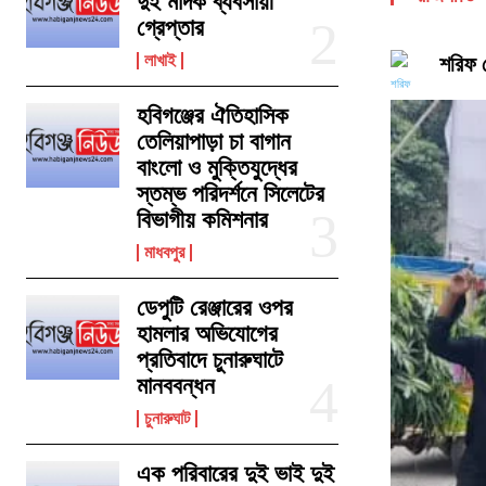
দুই মাদক ব্যবসায়ী
গ্রেপ্তার
লাখাই
শরিফ চ
হবিগঞ্জের ঐতিহাসিক
তেলিয়াপাড়া চা বাগান
বাংলো ও মুক্তিযুদ্ধের
স্তম্ভ পরিদর্শনে সিলেটের
বিভাগীয় কমিশনার
মাধবপুর
ডেপুটি রেঞ্জারের ওপর
হামলার অভিযোগের
প্রতিবাদে চুনারুঘাটে
মানববন্ধন
চুনারুঘাট
এক পরিবারের দুই ভাই দুই