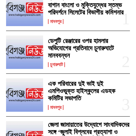
বাগান বাংলো ও মুক্তিযুদ্ধের স্তম্ভ
পরিদর্শনে সিলেটের বিভাগীয় কমিশনার
মাধবপুর
ডেপুটি রেঞ্জারের ওপর হামলার
অভিযোগের প্রতিবাদে চুনারুঘাটে
মানববন্ধন
চুনারুঘাট
এক পরিবারের দুই ভাই দুই
এমপিওভুক্ত হাইস্কুলের এডহক
কমিটির সভাপতি
মাধবপুর
জেলা জামায়াতের উদ্যোগে সাংবাদিকদের
সঙ্গে ‘জুলাই বিপ্লবের প্রত্যাশা ও