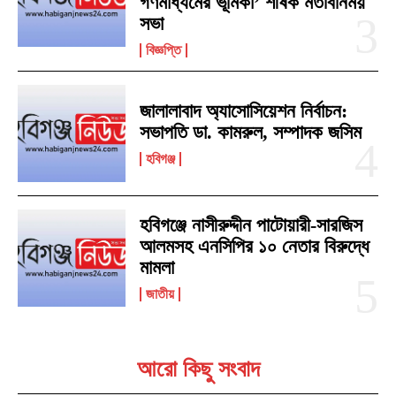
গণমাধ্যমের ভূমিকা’ শীর্ষক মতবিনিময়
সভা
বিজ্ঞপ্তি
জালালাবাদ অ্যাসোসিয়েশন নির্বাচন:
সভাপতি ডা. কামরুল, সম্পাদক জসিম
হবিগঞ্জ
হবিগঞ্জে নাসীরুদ্দীন পাটোয়ারী-সারজিস
আলমসহ এনসিপির ১০ নেতার বিরুদ্ধে
মামলা
জাতীয়
আরো কিছু সংবাদ