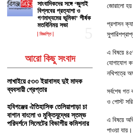
সাংবাদিকদের সঙ্গে ‘জুলাই
জোরালো হ
বিপ্লবের প্রত্যাশা ও
গণমাধ্যমের ভূমিকা’ শীর্ষক
প্রশাসন ক্য
মতবিনিময় সভা
সুপারিশপ্রা
বিজ্ঞপ্তি
এ বিষয়ে ৪৫
আরো কিছু সংবাদ
যোগাযোগ করল
নথিপত্রে অ
লাখাইয়ে ৫৩৩ ইয়াবাসহ দুই মাদক
ব্যবসায়ী গ্রেপ্তার
সর্বশেষ গত 
ও পোস্ট সর
হবিগঞ্জের ঐতিহাসিক তেলিয়াপাড়া চা
বাগান বাংলো ও মুক্তিযুদ্ধের স্তম্ভ
এ বিষয়ে অভি
পরিদর্শনে সিলেটের বিভাগীয় কমিশনার
পাওয়া যায়।