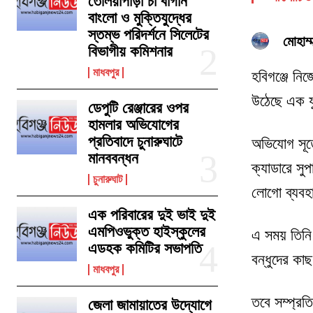
তেলিয়াপাড়া চা বাগান
বাংলো ও মুক্তিযুদ্ধের
স্তম্ভ পরিদর্শনে সিলেটের
মোহাম্
বিভাগীয় কমিশনার
মাধবপুর
হবিগঞ্জে নি
উঠেছে এক যু
ডেপুটি রেঞ্জারের ওপর
হামলার অভিযোগের
প্রতিবাদে চুনারুঘাটে
অভিযোগ সূত
মানববন্ধন
ক্যাডারে সুপ
চুনারুঘাট
লোগো ব্যবহা
এক পরিবারের দুই ভাই দুই
এমপিওভুক্ত হাইস্কুলের
এ সময় তিনি 
এডহক কমিটির সভাপতি
বন্ধুদের কা
মাধবপুর
তবে সম্প্রত
জেলা জামায়াতের উদ্যোগে