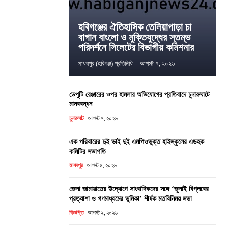
হবিগঞ্জের ঐতিহাসিক তেলিয়াপাড়া চা
বাগান বাংলো ও মুক্তিযুদ্ধের স্তম্ভ
পরিদর্শনে সিলেটের বিভাগীয় কমিশনার
মাধবপুর (হবিগঞ্জ) প্রতিনিধি
-
আগস্ট ৭, ২০২৬
ডেপুটি রেঞ্জারের ওপর হামলার অভিযোগের প্রতিবাদে চুনারুঘাটে
মানববন্ধন
চুনারুঘাট
আগস্ট ৭, ২০২৬
এক পরিবারের দুই ভাই দুই এমপিওভুক্ত হাইস্কুলের এডহক
কমিটির সভাপতি
মাধবপুর
আগস্ট ৪, ২০২৬
জেলা জামায়াতের উদ্যোগে সাংবাদিকদের সঙ্গে ‘জুলাই বিপ্লবের
প্রত্যাশা ও গণমাধ্যমের ভূমিকা’ শীর্ষক মতবিনিময় সভা
বিজ্ঞপ্তি
আগস্ট ২, ২০২৬