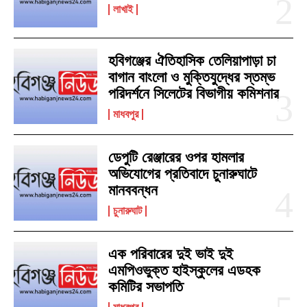
লাখাই
হবিগঞ্জের ঐতিহাসিক তেলিয়াপাড়া চা
বাগান বাংলো ও মুক্তিযুদ্ধের স্তম্ভ
পরিদর্শনে সিলেটের বিভাগীয় কমিশনার
মাধবপুর
ডেপুটি রেঞ্জারের ওপর হামলার
অভিযোগের প্রতিবাদে চুনারুঘাটে
মানববন্ধন
চুনারুঘাট
এক পরিবারের দুই ভাই দুই
এমপিওভুক্ত হাইস্কুলের এডহক
কমিটির সভাপতি