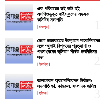
এক পরিবারের দুই ভাই দুই
এমপিওভুক্ত হাইস্কুলের এডহক
কমিটির সভাপতি
মাধবপুর
জেলা জামায়াতের উদ্যোগে সাংবাদিকদের
সঙ্গে ‘জুলাই বিপ্লবের প্রত্যাশা ও
গণমাধ্যমের ভূমিকা’ শীর্ষক মতবিনিময়
সভা
বিজ্ঞপ্তি
জালালাবাদ অ্যাসোসিয়েশন নির্বাচন:
সভাপতি ডা. কামরুল, সম্পাদক জসিম
হবিগঞ্জ