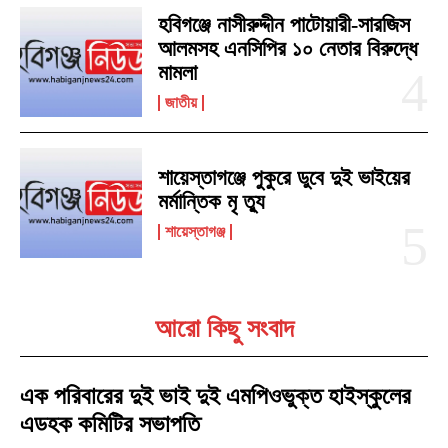
হবিগঞ্জে নাসীরুদ্দীন পাটোয়ারী-সারজিস
আলমসহ এনসিপির ১০ নেতার বিরুদ্ধে
মামলা
জাতীয়
শায়েস্তাগঞ্জে পুকুরে ডুবে দুই ভাইয়ের
মর্মান্তিক মৃ ত্যু
শায়েস্তাগঞ্জ
আরো কিছু সংবাদ
এক পরিবারের দুই ভাই দুই এমপিওভুক্ত হাইস্কুলের
এডহক কমিটির সভাপতি