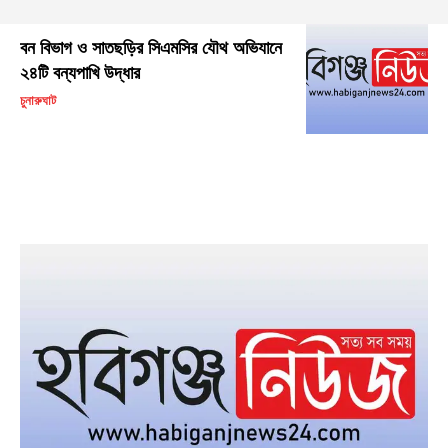
বন বিভাগ ও সাতছড়ির সিএমসির যৌথ অভিযানে
২৪টি বন্যপাখি উদ্ধার
চুনারুঘাট