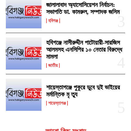
জালালাবাদ অ্যাসোসিয়েশন নির্বাচন:
সভাপতি ডা. কামরুল, সম্পাদক জসিম
হবিগঞ্জ
হবিগঞ্জে নাসীরুদ্দীন পাটোয়ারী-সারজিস
আলমসহ এনসিপির ১০ নেতার বিরুদ্ধে
মামলা
জাতীয়
শায়েস্তাগঞ্জে পুকুরে ডুবে দুই ভাইয়ের
মর্মান্তিক মৃ ত্যু
শায়েস্তাগঞ্জ