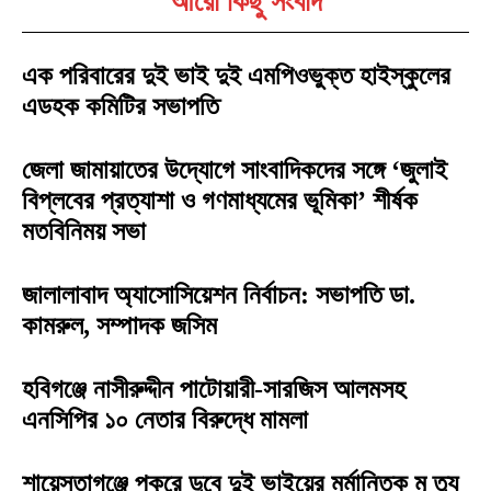
আরো কিছু সংবাদ
এক পরিবারের দুই ভাই দুই এমপিওভুক্ত হাইস্কুলের
এডহক কমিটির সভাপতি
জেলা জামায়াতের উদ্যোগে সাংবাদিকদের সঙ্গে ‘জুলাই
বিপ্লবের প্রত্যাশা ও গণমাধ্যমের ভূমিকা’ শীর্ষক
মতবিনিময় সভা
জালালাবাদ অ্যাসোসিয়েশন নির্বাচন: সভাপতি ডা.
কামরুল, সম্পাদক জসিম
হবিগঞ্জে নাসীরুদ্দীন পাটোয়ারী-সারজিস আলমসহ
এনসিপির ১০ নেতার বিরুদ্ধে মামলা
শায়েস্তাগঞ্জে পুকুরে ডুবে দুই ভাইয়ের মর্মান্তিক মৃ ত্যু