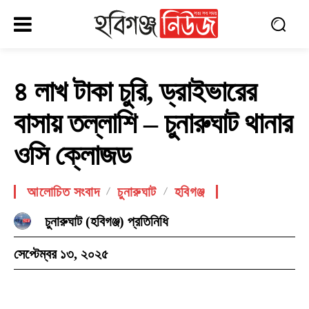
৪ লাখ টাকা চুরি, ড্রাইভারের
বাসায় তল্লাশি – চুনারুঘাট থানার
ওসি ক্লোজড
আলোচিত সংবাদ
চুনারুঘাট
হবিগঞ্জ
চুনারুঘাট (হবিগঞ্জ) প্রতিনিধি
সেপ্টেম্বর ১৩, ২০২৫