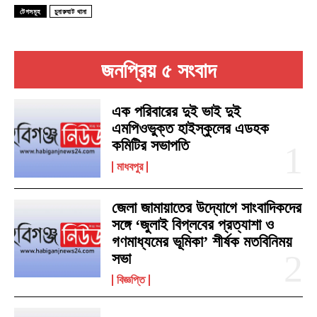
টেগসমূহ
চুনারুঘাট থানা
জনপ্রিয় ৫ সংবাদ
এক পরিবারের দুই ভাই দুই
এমপিওভুক্ত হাইস্কুলের এডহক
কমিটির সভাপতি
মাধবপুর
জেলা জামায়াতের উদ্যোগে সাংবাদিকদের
সঙ্গে ‘জুলাই বিপ্লবের প্রত্যাশা ও
গণমাধ্যমের ভূমিকা’ শীর্ষক মতবিনিময়
সভা
বিজ্ঞপ্তি