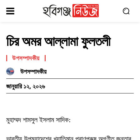
চির অমর আল্লামা ফুলতলী
উপসম্পাদকীয়
উপসম্পাদকীয়
জানুয়ারি ১২, ২০২৬
মুহাম্মদ শামসুল ইসলাম সাদিক:
ভারতীয় উপমহাদেশের খ্যাতিমান প্রাণপুরুষ অগণীত জনতার