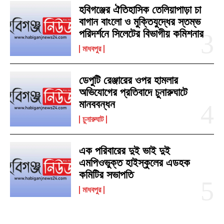
হবিগঞ্জের ঐতিহাসিক তেলিয়াপাড়া চা
বাগান বাংলো ও মুক্তিযুদ্ধের স্তম্ভ
পরিদর্শনে সিলেটের বিভাগীয় কমিশনার
মাধবপুর
ডেপুটি রেঞ্জারের ওপর হামলার
অভিযোগের প্রতিবাদে চুনারুঘাটে
মানববন্ধন
চুনারুঘাট
এক পরিবারের দুই ভাই দুই
এমপিওভুক্ত হাইস্কুলের এডহক
কমিটির সভাপতি
মাধবপুর