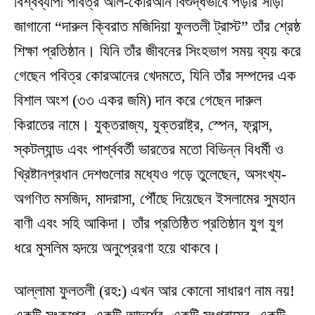
বিশ্বব্যাপী পবিত্র আল-কোরআন বিশুদ্ধভাবে পড়ার সাড়া
জাগানো “দারুল ক্বিরাত মজিদিয়া ফুলতলী ট্রাস্ট” তাঁর শ্রেষ্ঠ
শিক্ষা প্রতিষ্ঠান। যিনি তাঁর জীবনের সিংহভাগ সময় ব্যয় করে
গেছেন পবিত্র কোরআনের খেদমতে, যিনি তাঁর সম্পদের এক
বিশাল অংশ (৩৩ একর জমি) দান করে গেছেন দারুল
কিরাতের নামে। যুক্তরাজ্য, যুক্তরাষ্ট্র, স্পেন, ফ্রান্স,
স্কটল্যান্ড এবং পার্শ্ববর্তী ভারতের মতো বিভিন্ন বিধর্মী ও
খ্রিষ্টানপ্রধান দেশগুলোর মধ্যেও গড়ে তুলেছেন, অসংখ্য-
অগণিত মসজিদ, মাদরাসা, পৌঁছে দিয়েছেন ইসলামের সুমহান
বাণী এবং সহি আকিদা। তাঁর প্রতিষ্ঠিত প্রতিষ্ঠান যুগ যুগ
ধরে মুসলিম হৃদয়ে অনুপ্রেরণা হয়ে থাকবে।
আল্লামা ফুলতলী (রহ:) এখন আর কোনো সাধারণ নাম নয়!