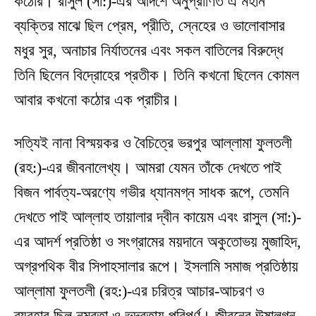
কঠোর। রাসুল (সা:)-এর আদর্শে অনুপ্রাণিত এ মহান
ব্যক্তির মাঝে ছিল প্রেম, প্রীতি, স্নেহের ও ভালোবাসার
মধুর সুর, অনাচার নির্যাতনের এবং সকল বাতিলের বিরুদ্ধে
তিনি ছিলেন বিদ্রোহের প্রতীক। তিনি কখনো ছিলেন কোমল
আবার কখনো কঠোর এক প্রাচীর।
সত্যিই নানা বিস্ময়কর ও বৈচিত্রে ভরপুর আল্লামা ফুলতলী
(রহ:)-এর জীবনালেখ্য। আমরা যেমন তাঁকে দেখতে পাই
বিজন পার্বত্য-অরণ্যে গভীর ধ্যানমগ্ন সাধক রূপে, তেমনি
দেখতে পাই আল্লাহ তায়ালার দ্বীন কায়েম এবং রাসুল (সা:)-
এর আদর্শ প্রতিষ্ঠা ও সংগ্রামের ময়দানে অকুতোভয় মুজাহিদ,
অগ্রপথিক বীর সিপাহসালার রূপে। ইসলামি সমাজ প্রতিষ্ঠায়
আল্লামা ফুলতলী (রহ:)-এর চরিত্র আচার-আচরণ ও
ব্যবহার ছিল নম্রতা ও ভদ্রতায় পরিপূর্ণ। জীবনের ঊষালগ্ন