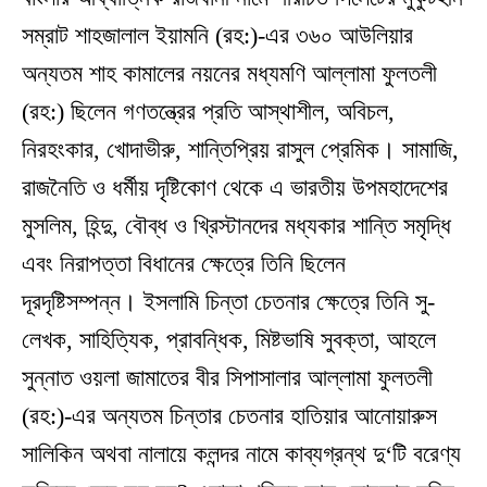
সম্রাট শাহজালাল ইয়ামনি (রহ:)-এর ৩৬০ আউলিয়ার
অন্যতম শাহ কামালের নয়নের মধ্যমণি আল্লামা ফুলতলী
(রহ:) ছিলেন গণতন্ত্রের প্রতি আস্থাশীল, অবিচল,
নিরহংকার, খোদাভীরু, শান্তিপ্রিয় রাসুল প্রেমিক। সামাজি,
রাজনৈতি ও ধর্মীয় দৃষ্টিকোণ থেকে এ ভারতীয় উপমহাদেশের
মুসলিম, হিন্দু, বৌব্ধ ও খ্রিস্টানদের মধ্যকার শান্তি সমৃদ্ধি
এবং নিরাপত্তা বিধানের ক্ষেত্রে তিনি ছিলেন
দূরদৃষ্টিসম্পন্ন। ইসলামি চিন্তা চেতনার ক্ষেত্রে তিনি সু-
লেখক, সাহিত্যিক, প্রাবন্ধিক, মিষ্টভাষি সুবক্তা, আহলে
সুন্নাত ওয়লা জামাতের বীর সিপাসালার আল্লামা ফুলতলী
(রহ:)-এর অন্যতম চিন্তার চেতনার হাতিয়ার আনোয়ারুস
সালিকিন অথবা নালায়ে কলন্দর নামে কাব্যগ্রন্থ দু‘টি বরেণ্য