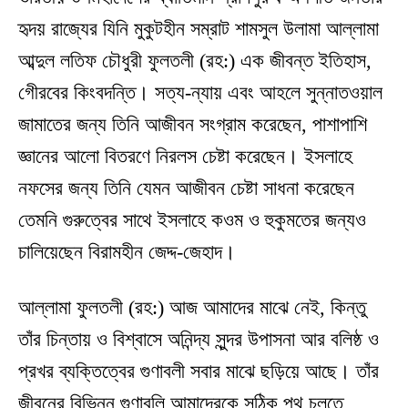
হৃদয় রাজ্যের যিনি মুকুটহীন সম্রাট শামসুল উলামা আল্লামা
আব্দুল লতিফ চৌধুরী ফুলতলী (রহ:) এক জীবন্ত ইতিহাস,
গেীরবের কিংবদন্তি। সত্য-ন্যায় এবং আহলে সুন্নাতওয়াল
জামাতের জন্য তিনি আজীবন সংগ্রাম করেছেন, পাশাপাশি
জ্ঞানের আলো বিতরণে নিরলস চেষ্টা করেছেন। ইসলাহে
নফসের জন্য তিনি যেমন আজীবন চেষ্টা সাধনা করেছেন
তেমনি গুরুত্বের সাথে ইসলাহে কওম ও হুকুমতের জন্যও
চালিয়েছেন বিরামহীন জেদ্দ-জেহাদ।
আল্লামা ফুলতলী (রহ:) আজ আমাদের মাঝে নেই, কিন্তু
তাঁর চিন্তায় ও বিশ্বাসে অনিন্দ্য সুন্দর উপাসনা আর বলিষ্ঠ ও
প্রখর ব্যক্তিত্বের গুণাবলী সবার মাঝে ছড়িয়ে আছে। তাঁর
জীবনের বিভিন্ন গুণাবলি আমাদেরকে সঠিক পথ চলতে