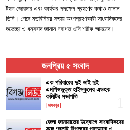
টহল জোরদার এবং কার্যকর পদক্ষেপ গ্রহণের কথাও জানান
তিনি। শেষে মতবিনিময় সভায় অংশগ্রহণকারী সাংবাদিকদের
শুভেচ্ছা ও ধন্যবাদ জানান নবাগত ওসি শরীফ আহমেদ।
জনপ্রিয় ৫ সংবাদ
এক পরিবারের দুই ভাই দুই
এমপিওভুক্ত হাইস্কুলের এডহক
কমিটির সভাপতি
মাধবপুর
জেলা জামায়াতের উদ্যোগে সাংবাদিকদের
সঙ্গে ‘জুলাই বিপ্লবের প্রত্যাশা ও