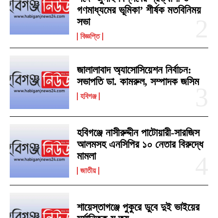
গণমাধ্যমের ভূমিকা’ শীর্ষক মতবিনিময়
সভা
বিজ্ঞপ্তি
জালালাবাদ অ্যাসোসিয়েশন নির্বাচন:
সভাপতি ডা. কামরুল, সম্পাদক জসিম
হবিগঞ্জ
হবিগঞ্জে নাসীরুদ্দীন পাটোয়ারী-সারজিস
আলমসহ এনসিপির ১০ নেতার বিরুদ্ধে
মামলা
জাতীয়
শায়েস্তাগঞ্জে পুকুরে ডুবে দুই ভাইয়ের