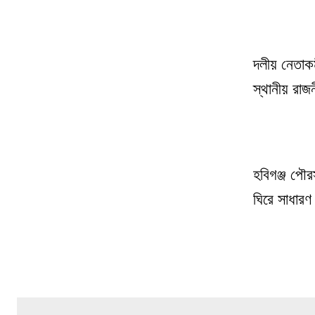
দলীয় নেতাকর
স্থানীয় রাজ
হবিগঞ্জ পৌরস
ঘিরে সাধার