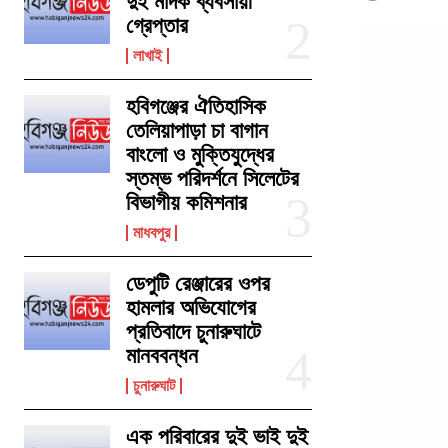
দুই মাদক ব্যবসায়ী
গ্রেপ্তার
লাখাই
হবিগঞ্জের ঐতিহাসিক
তেলিয়াপাড়া চা বাগান
বাংলো ও মুক্তিযুদ্ধের
স্তম্ভ পরিদর্শনে সিলেটের
বিভাগীয় কমিশনার
মাধবপুর
ডেপুটি রেঞ্জারের ওপর
হামলার অভিযোগের
প্রতিবাদে চুনারুঘাটে
মানববন্ধন
চুনারুঘাট
এক পরিবারের দুই ভাই দুই