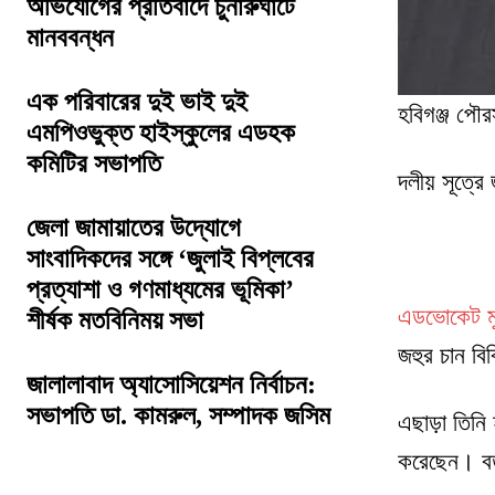
অভিযোগের প্রতিবাদে চুনারুঘাটে
মানববন্ধন
এক পরিবারের দুই ভাই দুই
হবিগঞ্জ পৌর
এমপিওভুক্ত হাইস্কুলের এডহক
কমিটির সভাপতি
দলীয় সূত্রে
জেলা জামায়াতের উদ্যোগে
সাংবাদিকদের সঙ্গে ‘জুলাই বিপ্লবের
প্রত্যাশা ও গণমাধ্যমের ভূমিকা’
এডভোকেট মুহ
শীর্ষক মতবিনিময় সভা
জহুর চান বি
জালালাবাদ অ্যাসোসিয়েশন নির্বাচন:
সভাপতি ডা. কামরুল, সম্পাদক জসিম
এছাড়া তিনি 
করেছেন। বর্