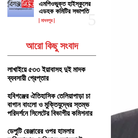
এমপিওভুক্ত হাইস্কুলের
এডহক কমিটির সভাপতি
মাধবপুর
আরো কিছু সংবাদ
লাখাইয়ে ৫৩৩ ইয়াবাসহ দুই মাদক
ব্যবসায়ী গ্রেপ্তার
হবিগঞ্জের ঐতিহাসিক তেলিয়াপাড়া চা
বাগান বাংলো ও মুক্তিযুদ্ধের স্তম্ভ
পরিদর্শনে সিলেটের বিভাগীয় কমিশনার
ডেপুটি রেঞ্জারের ওপর হামলার