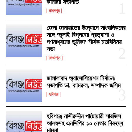
কমিটির সভাপতি
মাধবপুর
জেলা জামায়াতের উদ্যোগে সাংবাদিকদের
সঙ্গে ‘জুলাই বিপ্লবের প্রত্যাশা ও
গণমাধ্যমের ভূমিকা’ শীর্ষক মতবিনিময়
সভা
বিজ্ঞপ্তি
জালালাবাদ অ্যাসোসিয়েশন নির্বাচন:
সভাপতি ডা. কামরুল, সম্পাদক জসিম
হবিগঞ্জ
হবিগঞ্জে নাসীরুদ্দীন পাটোয়ারী-সারজিস
আলমসহ এনসিপির ১০ নেতার বিরুদ্ধে
মামলা