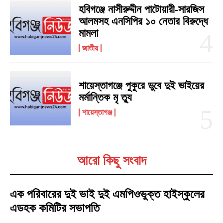
হবিগঞ্জে নাসীরুদ্দীন পাটোয়ারী-সারজিস
আলমসহ এনসিপির ১০ নেতার বিরুদ্ধে
মামলা
জাতীয়
শায়েস্তাগঞ্জে পুকুরে ডুবে দুই ভাইয়ের
মর্মান্তিক মৃ ত্যু
শায়েস্তাগঞ্জ
আরো কিছু সংবাদ
এক পরিবারের দুই ভাই দুই এমপিওভুক্ত হাইস্কুলের
এডহক কমিটির সভাপতি