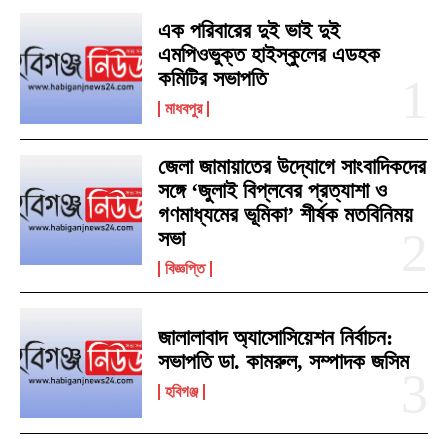
এক পরিবারের দুই ভাই দুই
এমপিওভুক্ত হাইস্কুলের এডহক
কমিটির সভাপতি
মাধবপুর
জেলা জামায়াতের উদ্যোগে সাংবাদিকদের
সঙ্গে ‘জুলাই বিপ্লবের প্রত্যাশা ও
গণমাধ্যমের ভূমিকা’ শীর্ষক মতবিনিময়
সভা
বিজ্ঞপ্তি
জালালাবাদ অ্যাসোসিয়েশন নির্বাচন:
সভাপতি ডা. কামরুল, সম্পাদক জসিম
হবিগঞ্জ