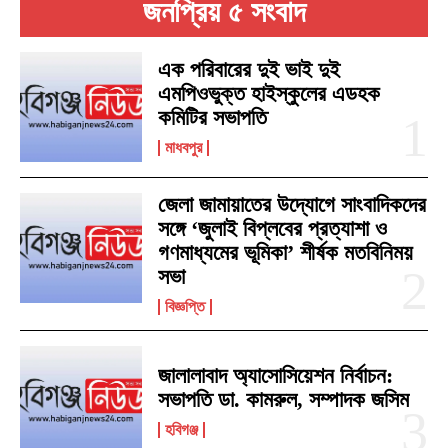
জনপ্রিয় ৫ সংবাদ
এক পরিবারের দুই ভাই দুই
এমপিওভুক্ত হাইস্কুলের এডহক
কমিটির সভাপতি
মাধবপুর
জেলা জামায়াতের উদ্যোগে সাংবাদিকদের
সঙ্গে ‘জুলাই বিপ্লবের প্রত্যাশা ও
গণমাধ্যমের ভূমিকা’ শীর্ষক মতবিনিময়
সভা
বিজ্ঞপ্তি
জালালাবাদ অ্যাসোসিয়েশন নির্বাচন:
সভাপতি ডা. কামরুল, সম্পাদক জসিম
হবিগঞ্জ