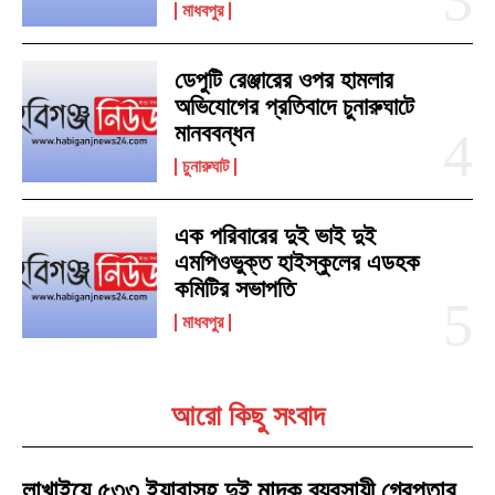
মাধবপুর
ডেপুটি রেঞ্জারের ওপর হামলার
অভিযোগের প্রতিবাদে চুনারুঘাটে
মানববন্ধন
চুনারুঘাট
এক পরিবারের দুই ভাই দুই
এমপিওভুক্ত হাইস্কুলের এডহক
কমিটির সভাপতি
মাধবপুর
আরো কিছু সংবাদ
লাখাইয়ে ৫৩৩ ইয়াবাসহ দুই মাদক ব্যবসায়ী গ্রেপ্তার