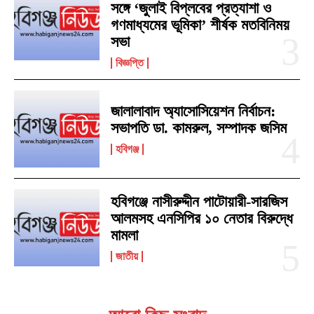
সঙ্গে ‘জুলাই বিপ্লবের প্রত্যাশা ও
গণমাধ্যমের ভূমিকা’ শীর্ষক মতবিনিময়
সভা
বিজ্ঞপ্তি
জালালাবাদ অ্যাসোসিয়েশন নির্বাচন:
সভাপতি ডা. কামরুল, সম্পাদক জসিম
হবিগঞ্জ
হবিগঞ্জে নাসীরুদ্দীন পাটোয়ারী-সারজিস
আলমসহ এনসিপির ১০ নেতার বিরুদ্ধে
মামলা
জাতীয়